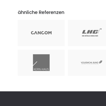
ähnliche Referenzen
Cancom GmbH
März 2024
LHG Leipziger
Handelsgesellschaft
März 2019
VOLKSWOHL BUND
Kern-Haus Leipzig GmbH
Lebensversicherung
Mai 2019
September 2021