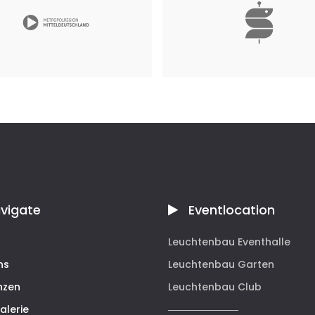
Sana Management Service GmbH
polregion Mitteldeutschland
September 2024
gement GmbH
2023
vigate
Eventlocation
Leuchtenbau Eventhalle
ns
Leuchtenbau Garten
nzen
Leuchtenbau Club
alerie