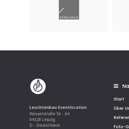
Kern-Haus Leipzig GmbH
Mai 2019
Metro
Mana
Mai 
Na
Start
Leuchtenbau Eventlocation
Über U
Riesaerstraße 56 - 64
Refere
04328 Leipzig
D - Deutschland
Foto-G