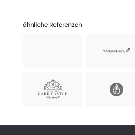
ähnliche Referenzen
VOLKSWOHL BUND
Colliers International
Lebensversicherung
Deutschland GmbH
September 2021
Mai 2025
Führender Anbieter im B
D.C. ODESZA - Ariane Bernauer
Online-Reisebuchung
März 2024
Dezember 2025