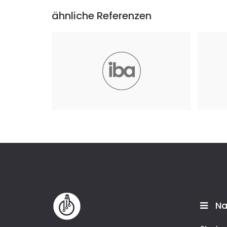
ähnliche Referenzen
Zahnm
Internationale Berufsakademie der F+U
Nove
Unternehmensgruppe gGmbH
Mai 2025
Na