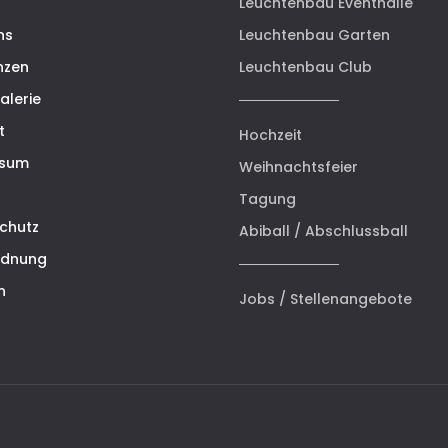
Leuchtenbau Eventhalle
ns
Leuchtenbau Garten
nzen
Leuchtenbau Club
alerie
t
Hochzeit
ssum
Weihnachtsfeier
Tagung
chutz
Abiball / Abschlussball
rdnung
n
Jobs / Stellenangebote