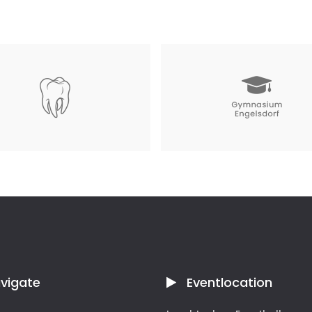
edizin Uni Leipzig
Gymnasium Engelsdorf
mber 2022
Juni 2024
vigate
Eventlocation