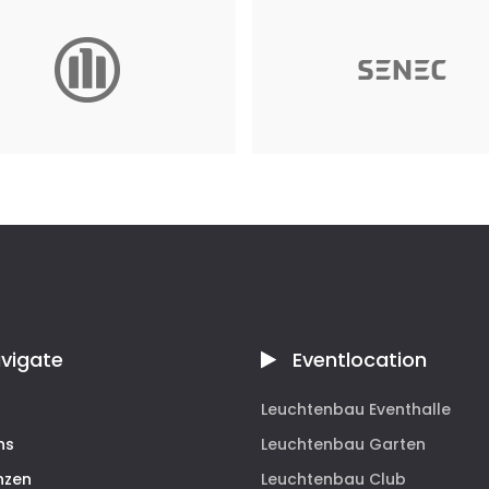
z
SENEC GmbH
ar 2024
September 2022
vigate
Eventlocation
Leuchtenbau Eventhalle
ns
Leuchtenbau Garten
nzen
Leuchtenbau Club