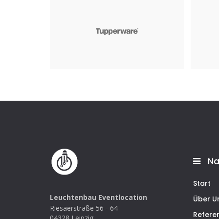
Tupperware
Allian
September 2022
Janu
Na
Start
Leuchtenbau Eventlocation
Über U
Riesaerstraße 56 - 64
Refere
04328 Leipzig