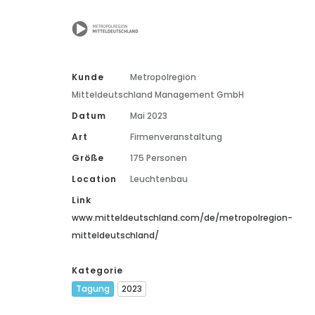
Kunde
Metropolregion
Mitteldeutschland Management GmbH
Datum
Mai 2023
Art
Firmenveranstaltung
Größe
175 Personen
Location
Leuchtenbau
Link
www.mitteldeutschland.com/de/metropolregion-
mitteldeutschland/
Kategorie
Tagung
2023